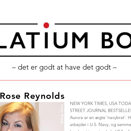
– det er godt at have det godt –
 Rose Reynolds
NEW YORK TIMES, USA TODA
Foto: Privat
STREET JOURNAL BESTSELLE
Aurora er en ægte ‘navybrat’.
arbejder i U.S. Navy, og sam