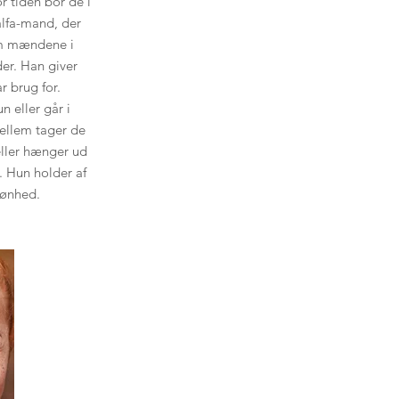
r tiden bor de i
alfa-mand, der
om mændene i
er. Han giver
r brug for.
n eller går i
ellem tager de
eller hænger ud
 Hun holder af
kønhed.