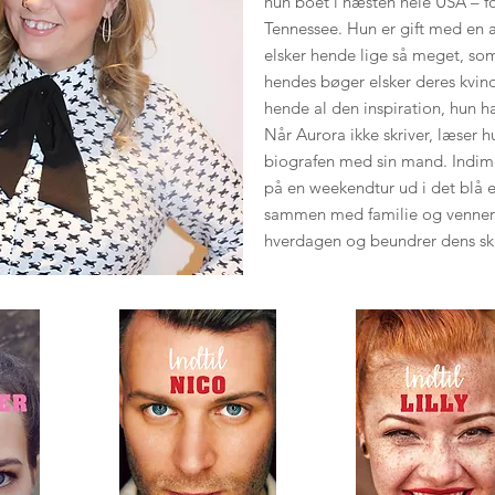
hun boet i næsten hele USA – fo
Tennessee. Hun er gift med en 
elsker hende lige så meget, s
hendes bøger elsker deres kvind
hende al den inspiration, hun ha
Når Aurora ikke skriver, læser hu
biografen med sin mand. Indim
på en weekendtur ud i det blå 
sammen med familie og venner.
hverdagen og beundrer dens s