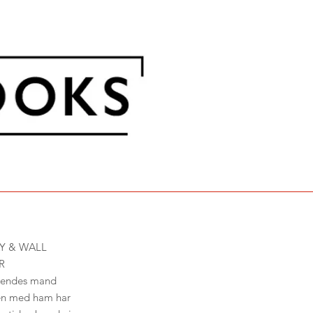
Y & WALL
R
 Hendes mand
men med ham har