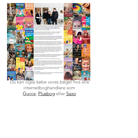
HVOR FINDER DU BØGERNE?
Din lokale boghandler eller dit lokale
bibliotek kan selvfølgelig altid skaffe
bøgerne hjem til dig.
Hvis du er mere til at streame, kan du
finde bøgerne på for eksempel
Mofibo
,
Saxo
,
Bookmate
,
Nextory eller BookBeat
Du kan også købe vores bøger hos alle
internetboghandlere som
Gucca
,
Plusbog
eller
Saxo