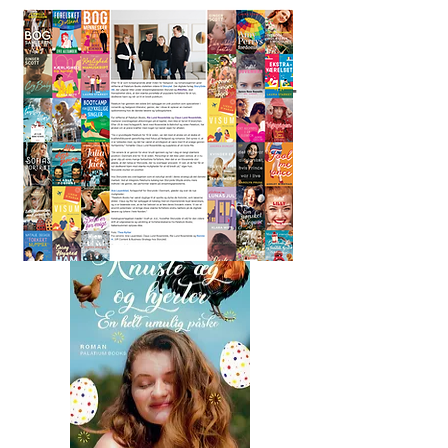
Knuste æg og hjerter -
en helt umulig påske
Maria Ernestam