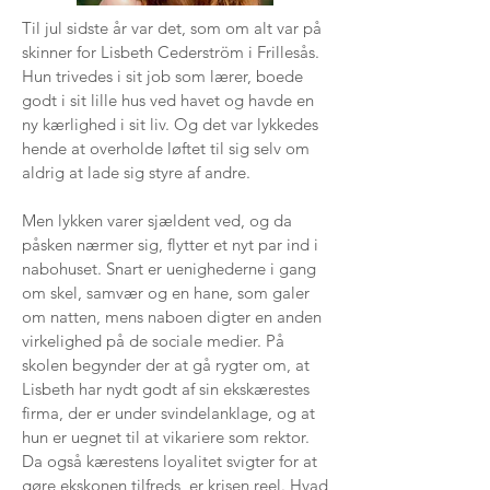
Til jul sidste år var det, som om alt var på
skinner for Lisbeth Cederström i Frillesås.
Hun trivedes i sit job som lærer, boede
godt i sit lille hus ved havet og havde en
ny kærlighed i sit liv. Og det var lykkedes
hende at overholde løftet til sig selv om
aldrig at lade sig styre af andre.
Men lykken varer sjældent ved, og da
påsken nærmer sig, flytter et nyt par ind i
nabohuset. Snart er uenighederne i gang
om skel, samvær og en hane, som galer
om natten, mens naboen digter en anden
virkelighed på de sociale medier. På
skolen begynder der at gå rygter om, at
Lisbeth har nydt godt af sin ekskærestes
firma, der er under svindelanklage, og at
hun er uegnet til at vikariere som rektor.
Da også kærestens loyalitet svigter for at
gøre ekskonen tilfreds, er krisen reel. Hvad