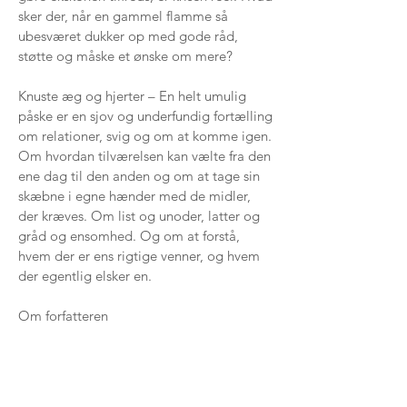
sker der, når en gammel flamme så
ubesværet dukker op med gode råd,
støtte og måske et ønske om mere?
Knuste æg og hjerter – En helt umulig
påske er en sjov og underfundig fortælling
om relationer, svig og om at komme igen.
Om hvordan tilværelsen kan vælte fra den
ene dag til den anden og om at tage sin
skæbne i egne hænder med de midler,
der kræves. Om list og unoder, latter og
gråd og ensomhed. Og om at forstå,
hvem der er ens rigtige venner, og hvem
der egentlig elsker en.
Om forfatteren
Maria Ernestam er født i Uppsala, hvor
hun har læst engelsk og matematik. Hun
har gået på Journalisthøjskolen i
Göteborg og har taget en Master of Arts i