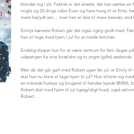
blander sig i alt. Faktisk er det eneste, der kan sættes en 
nogle og 20-årige nabo Evan og hans hang til at flirte, 
mere højlydt sex ... men han er ikke til mere besvær, end
Emilys kæreste Robert går det også rigtig godt med. Fakti
han vil tage med hjem l jul for at møde familien.
Endelig slipper hun for at være centrum for fem dages 
udspørgen fra sine forældre og to yngre (gifte) søskende.
Men da det går galt med Robert ugen før jul, er Emily til
skal hun nu klare at tage hjem til jul? Hun allierer sig med
en måneds husleje og brugsret til hendes lejede BMW), for 
Robert skal med hjem til jul ligegyldigt hvad, også selvo
Robert ...