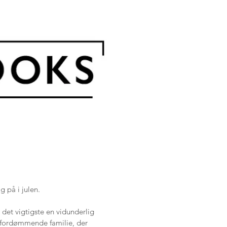
 på i julen.
 det vigtigste en vidunderlig
g fordømmende familie, der