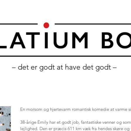
– det er godt at have det godt –
En morsom og hjertevarm romantisk komedie at varme sig
38-årige Emily har et godt job, fantastiske venner og som
lejlighed. Den er præcis 611 km væk fra hendes skøre o