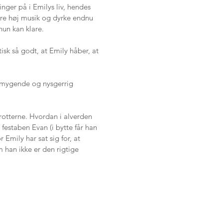
finger på i Emilys liv, hendes
høre høj musik og dyrke endnu
 hun kan klare.
sk så godt, at Emily håber, at
ydmygende og nysgerrig
 rotterne. Hvordan i alverden
 festaben Evan (i bytte får han
Emily har sat sig for, at
m han ikke er den rigtige