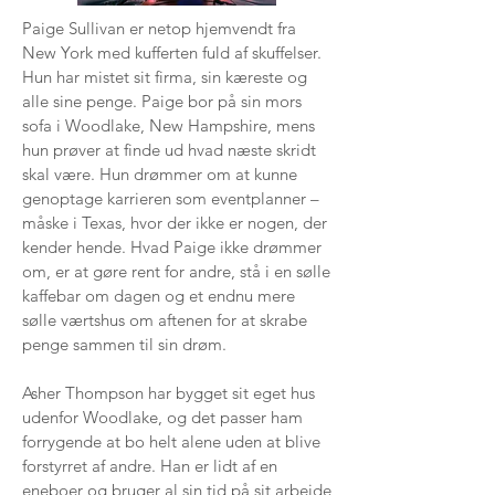
Paige Sullivan er netop hjemvendt fra
New York med kufferten fuld af skuffelser.
Hun har mistet sit firma, sin kæreste og
alle sine penge. Paige bor på sin mors
sofa i Woodlake, New Hampshire, mens
hun prøver at finde ud hvad næste skridt
skal være. Hun drømmer om at kunne
genoptage karrieren som eventplanner –
måske i Texas, hvor der ikke er nogen, der
kender hende. Hvad Paige ikke drømmer
om, er at gøre rent for andre, stå i en sølle
kaffebar om dagen og et endnu mere
sølle værtshus om aftenen for at skrabe
penge sammen til sin drøm.
Asher Thompson har bygget sit eget hus
udenfor Woodlake, og det passer ham
forrygende at bo helt alene uden at blive
forstyrret af andre. Han er lidt af en
eneboer og bruger al sin tid på sit arbejde