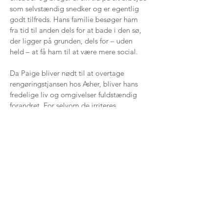
som selvstændig snedker og er egentlig
godt tilfreds. Hans familie besøger ham
fra tid til anden dels for at bade i den sø,
der ligger på grunden, dels for – uden
held – at få ham til at være mere social.
Da Paige bliver nødt til at overtage
rengøringstjansen hos Asher, bliver hans
fredelige liv og omgivelser fuldstændig
forandret. For selvom de irriteres
vanvittigt over hinanden, sker der noget
når modsætninger mødes.
Der går altid et tog til New York er andet
bind i Woodlake-serien. I første bind ET
RIGTIGT HÅNDVÆRKERTILBUD mødte vi
Finley og Ashers storebror, Noah.
(En sød, sjov og sexet fortælling, fra 17
år.)