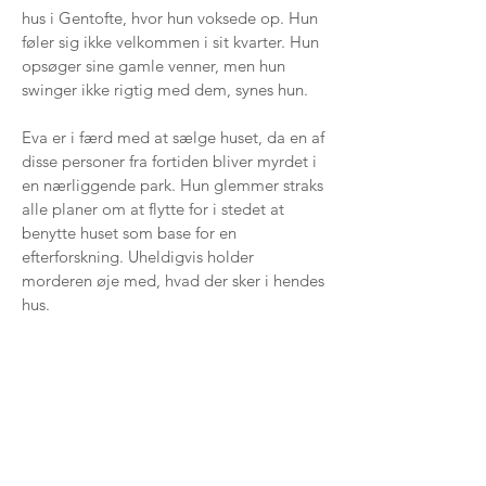
hus i Gentofte, hvor hun voksede op. Hun
føler sig ikke velkommen i sit kvarter. Hun
opsøger sine gamle venner, men hun
swinger ikke rigtig med dem, synes hun.
Eva er i færd med at sælge huset, da en af
disse personer fra fortiden bliver myrdet i
en nærliggende park. Hun glemmer straks
alle planer om at flytte for i stedet at
benytte huset som base for en
efterforskning. Uheldigvis holder
morderen øje med, hvad der sker i hendes
hus.
”Dø sent … Dø ung” er det andet bind i
serien om den handlekraftige Eva
Bandsted. Bøgerne kan læses uafhængigt
af hinanden.
KØB BOGEN HER