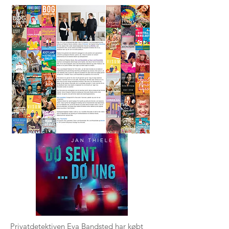
Dø sent ... Dø ung
Jan Thiele
Privatdetektiven Eva Bandsted har købt