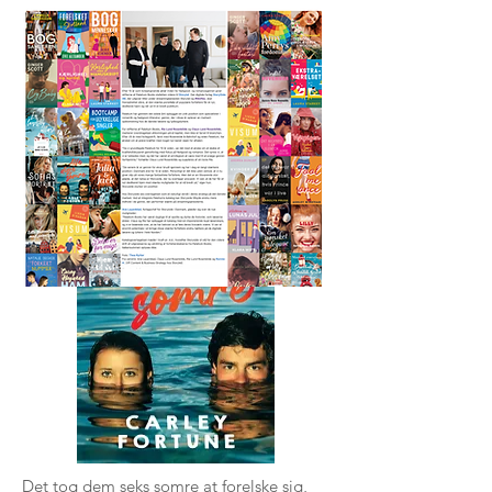
Alle disse somre
Carley Fortune
Det tog dem seks somre at forelske sig,