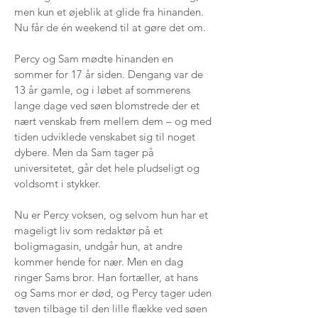
men kun et øjeblik at glide fra hinanden.
Nu får de én weekend til at gøre det om.
Percy og Sam mødte hinanden en
sommer for 17 år siden. Dengang var de
13 år gamle, og i løbet af sommerens
lange dage ved søen blomstrede der et
nært venskab frem mellem dem – og med
tiden udviklede venskabet sig til noget
dybere. Men da Sam tager på
universitetet, går det hele pludseligt og
voldsomt i stykker.
Nu er Percy voksen, og selvom hun har et
mageligt liv som redaktør på et
boligmagasin, undgår hun, at andre
kommer hende for nær. Men en dag
ringer Sams bror. Han fortæller, at hans
og Sams mor er død, og Percy tager uden
tøven tilbage til den lille flække ved søen